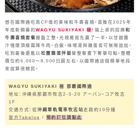
想在國際通吃高CP值的美味和牛壽喜燒，首推在2025年
年底新開幕的
WAGYU SUKIYAKI 極
！端上桌的招牌
和
牛壽喜燒套餐
擺盤工整，光視覺就先贏了一半。以甘甜醬
汁慢燉頂級霜降牛肉，白飯、味噌湯與雞蛋皆可無限追加，
吃到最後還能以
松露雞蛋拌飯
替整餐畫下奢華句點。整體
價位約6,000〜8,000日圓左右，以國際通這個精華地段
來說算很親民。
WAGYU SUKIYAKI 極 那霸國際通
地址：沖縄県那覇市牧志2-3-20 アーバン・コア牧志
1F
交通方式：從
沖繩單軌電車牧志站
走路約10分鐘
官方Tabelog
/
預約訂位請點此