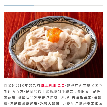
開業超過50年的老舖
鄉土料理 ここ
，踏進店內三線民謠立
刻迎面而來，是國際通上能體驗到沖繩庶民餐飲文化的理
想選擇。菜單陣容幾乎是沖繩郷土料理：
鹽漬島辣韭
、
海葡
萄
、
沖繩風苦瓜炒蛋
、
水雲天婦羅.
..，搭配沖繩
泡盛
或冰涼