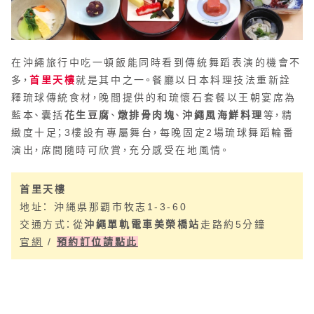
在沖繩旅行中吃一頓飯能同時看到傳統舞蹈表演的機會不
多，
首里天樓
就是其中之一。餐廳以日本料理技法重新詮
釋琉球傳統食材，晚間提供的和琉懷石套餐以王朝宴席為
藍本、囊括
花生豆腐
、
燉排骨肉塊
、
沖繩風海鮮料理
等，精
緻度十足；3樓設有專屬舞台，每晚固定2場琉球舞蹈輪番
演出，席間隨時可欣賞，充分感受在地風情。
首里天樓
地址： 沖縄県那覇市牧志1-3-60
交通方式：從
沖繩單軌電車美榮橋站
走路約5分鐘
官網
/
預約訂位請點此