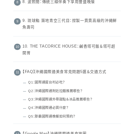
8. 波照間：傳統三線伴奏下享用豐盛晚餐
9. 琉球鮨 築地青空三代目：捏製一貫貫高級的沖繩鮮
魚壽司
10. THE TACORICE HOUSE：鹹香塔可飯＆塔可超
開胃
【FAQ】沖繩國際通美食常見問題5選＆交通方式
Q1：國際通屋台村必吃？
Q2：沖繩國際通附近拉麵推薦哪些？
Q3：沖繩國際通外帶甜點＆冰品推薦哪些？
Q4：沖繩國際通必買什麼？
Q5：那霸國際通晚餐如何預約？
【Google Map】沖繩國際通美食地圖