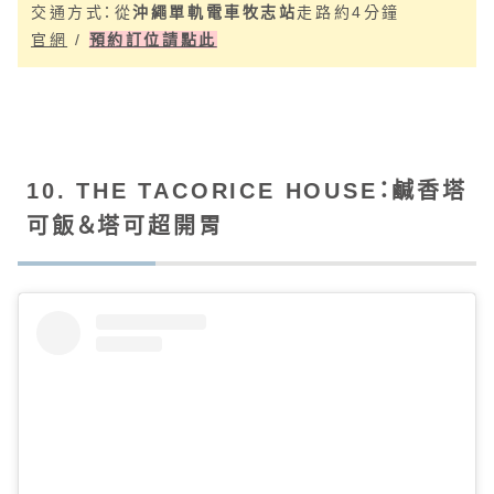
交通方式：從
沖繩單軌電車牧志站
走路約4分鐘
官網
/
預約訂位請點此
10. THE TACORICE HOUSE：鹹香塔
可飯＆塔可超開胃