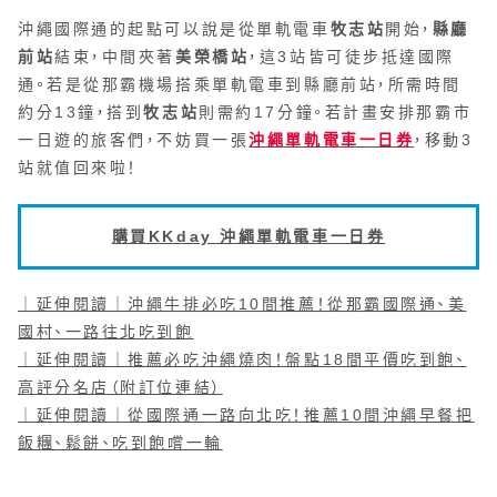
沖繩國際通的起點可以說是從單軌電車
牧志站
開始，
縣廳
前站
結束，中間夾著
美榮橋站
，這3站皆可徒步抵達國際
通。若是從那霸機場搭乘單軌電車到縣廳前站，所需時間
約分13鐘，搭到
牧志站
則需約17分鐘。若計畫安排那霸市
一日遊的旅客們，不妨買一張
沖繩單軌電車一日券
，移動3
站就值回來啦！
購買KKday 沖繩單軌電車一日券
｜延伸閱讀｜沖繩牛排必吃10間推薦！從那霸國際通、美
國村、一路往北吃到飽
｜延伸閱讀｜推薦必吃沖繩燒肉！盤點18間平價吃到飽、
高評分名店（附訂位連結）
｜延伸閱讀｜從國際通一路向北吃！推薦10間沖繩早餐把
飯糰、鬆餅、吃到飽嚐一輪