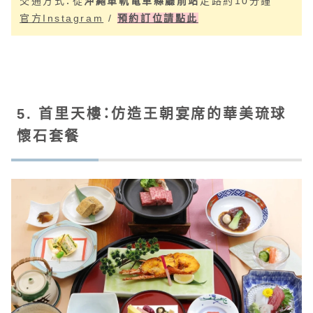
交通方式：從
沖繩單軌電車縣廳前站
走路約10分鐘
官方Instagram
/
預約訂位請點此
5. 首里天樓：仿造王朝宴席的華美琉球
懷石套餐