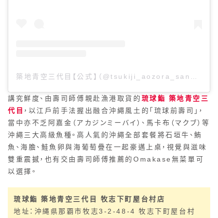
築地青空三代目【公式】（@tsukiji_aozora_sandaime）分享的貼文
講究鮮度、由壽司師傅親赴漁港取貨的
琉球鮨 築地青空三
代目
，以江戶前手法握出融合沖繩風土的「琉球前壽司」，
當中亦不乏阿嘉金（アカジンミーバイ）、馬卡布（マクブ）等
沖繩三大高級魚種。高人氣的沖繩全部套餐將石垣牛、鮪
魚、海膽、鮭魚卵與海葡萄疊在一起豪邁上桌，視覺與滋味
雙重震撼，也有交由壽司師傅推薦的Omakase無菜單可
以選擇。
琉球鮨 築地青空三代目 牧志下町屋台村店
地址：沖縄県那覇市牧志3-2-48-4 牧志下町屋台村