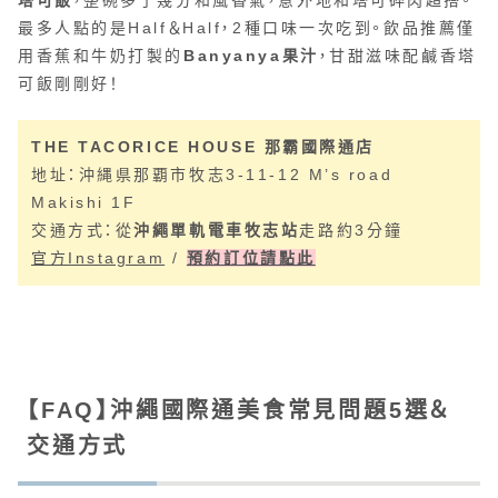
塔可飯
，整碗多了幾分和風香氣，意外地和塔可碎肉超搭。
最多人點的是Half＆Half，2種口味一次吃到。飲品推薦僅
用香蕉和牛奶打製的
Banyanya果汁
，甘甜滋味配鹹香塔
可飯剛剛好！
THE TACORICE HOUSE 那霸國際通店
地址：沖縄県那覇市牧志3-11-12 M’s road
Makishi 1F
交通方式：從
沖繩單軌電車牧志站
走路約3分鐘
官方Instagram
/
預約訂位請點此
【FAQ】沖繩國際通美食常見問題5選＆
交通方式