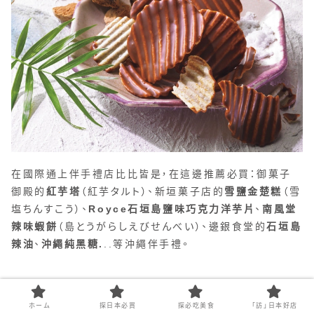
在國際通上伴手禮店比比皆是，在這邊推薦必買：御菓子
御殿的
紅芋塔
（紅芋タルト）、新垣菓子店的
雪鹽金楚糕
（雪
塩ちんすこう）、
Royce石垣島鹽味巧克力洋芋片
、
南風堂
辣味蝦餅
（島とうがらしえびせんべい）、邊銀食堂的
石垣島
辣油
、
沖繩純黑糖.
..等沖繩伴手禮。
ホーム
探日本必買
探必吃美食
「訪」日本好店
Q5：那霸國際通晚餐如何預約？