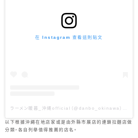
在 Instagram 查看這則貼文
ラーメン暖暮_沖縄official（@danbo_okinawa）分享的貼文
以下根據沖繩在地店家或是由外縣市展店的連鎖拉麵店做
分類，各自列舉值得推薦的店名。