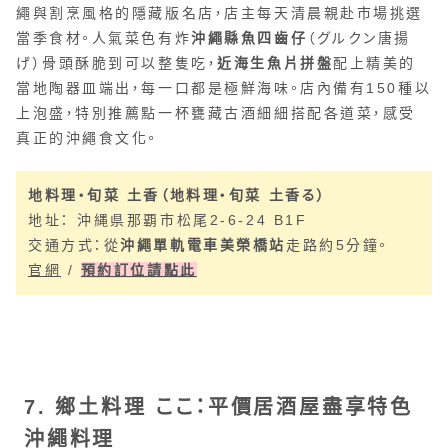
繩與割烹風格的隱藏版名店，店主每天清晨親赴市場挑選
當季食材。人氣菜色有炸
沖繩縣魚四齒仔
（グルクン唐揚
げ）骨頭酥脆到可以整隻吃，
近海生魚片拼盤
配上精美的
當地陶器皿端出，每一口都是極鮮海味。店內備有150種以
上泡盛，特別推薦點一杯甕藏古酒細細搭配各道菜，感受
真正的沖繩食文化。
地料理・旬菜 土香（地料理・旬菜 土香る）
地址： 沖縄県那覇市松尾2-6-24 B1F
交通方式：從
沖繩單軌電車美榮橋站
走路約5分鐘。
官網
/
預約訂位請點此
7. 鄉土料理 ここ：平價居酒屋盡享特色
沖繩料理