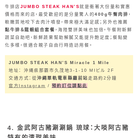
牛排店
JUMBO STEAK HAN’S
就是衝著大份量和實惠
價格而來的店，最受歡迎的是分量驚人的
400g牛臀肉排
，
軟嫩質地咬下去肉汁噴發，帶來極大滿足感；另外也推薦
點牛排＆龍蝦組合套餐
，海陸雙拼美味也加倍。午餐附新鮮
蔬菜自助吧，新鮮蔬果幫助解膩又能提升飽足度；餐點變
化多樣，很適合親子自由行時造訪用餐。
JUMBO STEAK HAN’S Miracle 1 Mile
地址： 沖縄県那覇市久茂地3-1-10 MIビル 2F
交通方式：從
沖繩單軌電車縣廳前站
走路約2分鐘
官方Instagram
/
預約訂位請點此
4. 金武阿古豬涮涮鍋 琉球：大啖阿古豬
特有的清甜美味