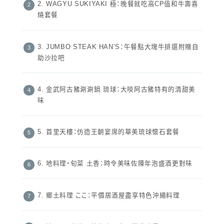
2. WAGYU SUKIYAKI 極：晚餐就吃高CP值和牛壽喜
燒套餐
3. JUMBO STEAK HAN’S：午餐點大塊牛排還附贈自
助沙拉吧
4. 金武阿古豬涮涮鍋 琉球：大啖阿古豬特有的清甜美
味
5. 首里天樓：仿造王朝宴席的華美琉球懷石套餐
6. 地料理・旬菜 土香：時令美味佐陳年泡盛酒更對味
7. 鄉土料理 ここ：平價居酒屋盡享特色沖繩料理