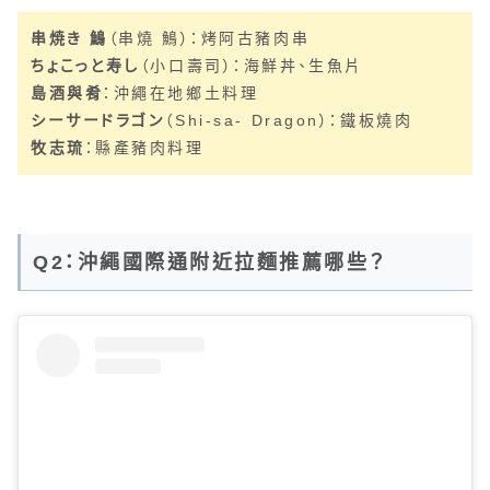
串焼き 鷠
（串燒 鷠）：烤阿古豬肉串
ちょこっと寿し
（小口壽司）：海鮮丼、生魚片
島酒與肴
：沖繩在地鄉土料理
シーサードラゴン
（Shi-sa- Dragon）：鐵板燒肉
牧志琉
：縣產豬肉料理
Q2：沖繩國際通附近拉麵推薦哪些？