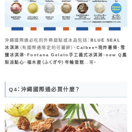
沖繩國際通必吃的外帶甜點或冰品包括：
BLUE SEAL
冰淇淋
（有國際通限定的可麗餅）、
Calbee+現炸薯條
、
雪
鹽冰淇淋
、
Fontana Gelato手工義式冰淇淋
、
new Q鳳
梨派點心
、
福木屋（ふくぎや）年輪蛋糕
…等。
Q4：沖繩國際通必買什麼？