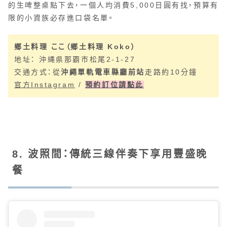
的生啤整桌點下去，一個人均消費5,000日圓有找，預算有
限的小資族必存進口袋名單。
鄉土料理 ここ（鄉土料理 Koko）
地址： 沖縄県那覇市松尾2-1-27
交通方式：從
沖繩單軌電車縣廳前站
走路約10分鐘
官方Instagram
/
預約訂位請點此
8. 波照間：傳統三線伴奏下享用豐盛晚
餐