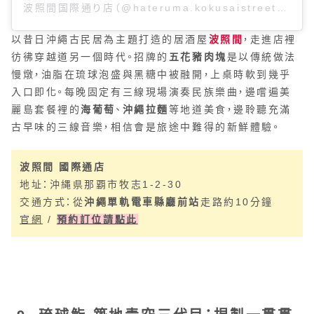
波照間国際通り店（@hateruma.kokusaistreet）分享的貼文
以昔日沖繩古民居為主題打造的居酒屋
波照間
，走進店裡
彷彿穿越道另一個時代。招牌的
五花豬肉塊
是以傳統做法
慢燉，油脂在琉球泡盛與黑糖中被融開，上桌時軟到幾乎
入口即化。每晚固定有三線現場演奏民族樂曲，邊嚐遍美
麗島套餐裡的
海葡萄
、
沖繩拉麵
等地道美食，邊聆聽充滿
古早味的三線音樂，相信會是旅途中難得的新鮮體驗。
波照間 國際通店
地址：沖縄県那覇市牧志1-2-30
交通方式：從
沖繩單軌電車縣廳前站
走路約10分鐘
官網
/
預約訂位請點此