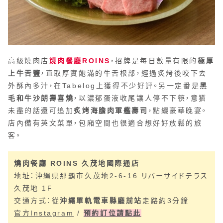
高級燒肉店
燒肉餐廳ROINS
，招牌是每日數量有限的
極厚
上牛舌鹽
，直取厚實飽滿的牛舌根部，經過炙烤後咬下去
外酥內多汁，在Tabelog上獲得不少好評。另一定番是
黑
毛和牛沙朗壽喜燒
，以濃郁蛋液收尾讓人停不下筷，意猶
未盡的話還可追加
炙烤海膽肉軍艦壽司
，點綴豪華晚宴。
店內備有英文菜單，包廂空間也很適合想好好放鬆的旅
客。
燒肉餐廳 ROINS 久茂地國際通店
地址：沖縄県那覇市久茂地2-6-16 リバーサイドテラス
久茂地 1F
交通方式：從
沖繩單軌電車縣廳前站
走路約3分鐘
官方Instagram
/
預約訂位請點此