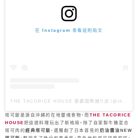
在 Instagram 查看這則貼文
THE TACORICE HOUSE 那覇国際通り店（@thetacoricehouse.naha）分享的貼文
塔可飯是源自沖繩的在地靈魂食物，而
THE TACORICE
HOUSE
把這道料理玩出了新格局。除了自家製牛豬混合
塔可肉的
經典塔可飯
，還獨創了日本首見的
奶油醬油NEW