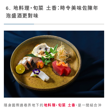
6. 地料理・旬菜 土香：時令美味佐陳年
泡盛酒更對味
隱身國際通巷弄地下的
地料理・旬菜 土香
，是一間結合沖