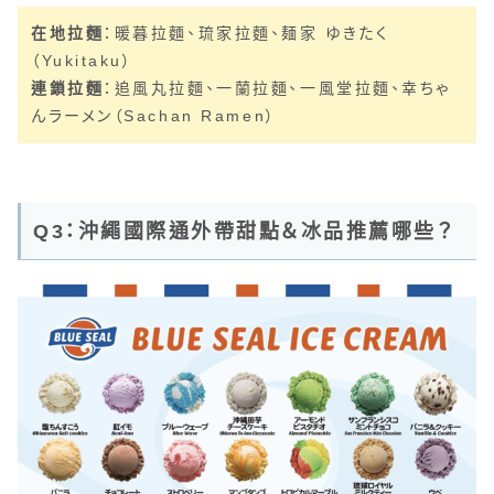
在地拉麵
：暖暮拉麵、琉家拉麵、麺家 ゆきたく
（Yukitaku）
連鎖拉麵
：追風丸拉麵、一蘭拉麵、一風堂拉麵、幸ちゃ
んラーメン（Sachan Ramen）
Q3：沖繩國際通外帶甜點＆冰品推薦哪些？