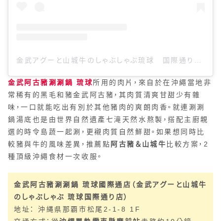
金武アグーと山城牛のしゃぶしゃぶ琉球 国際通り店（@ryukyu.kokusai）分享的貼文
金武阿古豬涮涮鍋 琉球
所用的肉片，來自於在沖繩當地非
常稀有的黑毛和豬金武阿古豬，其肉質清爽甘甜少有雜
味，一口就能吃出有別於其他豬肉的爽朗肉香。就連涮涮
鍋湯底也是由世界自然遺產七滝天然水熬製，搭配主廚親
選的時令島蔬一起涮，更襯肉質自然鮮甜。如果想同時比
較豬與牛的風味差異，推薦點
阿古豬＆山城牛
比較方案，2
種頂級沖繩食材一次收服。
金武阿古豬涮涮鍋 琉球國際通店（金武アグーと山城牛
のしゃぶしゃぶ 琉球国際通り店）
地址： 沖縄県那覇市松尾2-1-8 1F