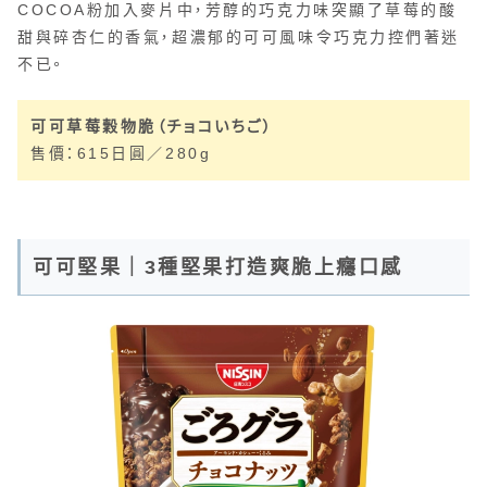
COCOA粉加入麥片中，芳醇的巧克力味突顯了草莓的酸
甜與碎杏仁的香氣，超濃郁的可可風味令巧克力控們著迷
不已。
可可草莓穀物脆（チョコいちご）
售價：615日圓／280g
可可堅果｜3種堅果打造爽脆上癮口感