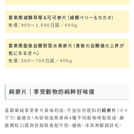
富果樂減糖草莓＆可可麥片（減糖ベリー＆カカオ）
售價：800～1,000日圓／600g
富果樂飯後血糖對策水果麥片（食後の血糖値の上昇が
気になる方へ）
售價：500～700日圓／400g
純麥片｜享受穀物的純粹好味道
喜歡單純享受麥片美味的話，不加任何配料的
純麥片
（マイ
グラ）最適合！內容物由燕麥與4種不同穀物烤製而成，酥
脆顆粒口感與甘甜穀香配牛奶、優格、冰淇淋都超好吃。