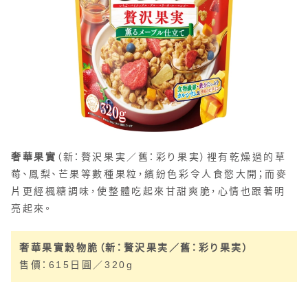
奢華果實
（新：贅沢果実／舊：彩り果実）裡有乾燥過的草
莓、鳳梨、芒果等數種果粒，繽紛色彩令人食慾大開；而麥
片更經楓糖調味，使整體吃起來甘甜爽脆，心情也跟著明
亮起來。
奢華果實穀物脆（新：贅沢果実／舊：彩り果実）
售價：615日圓／320g