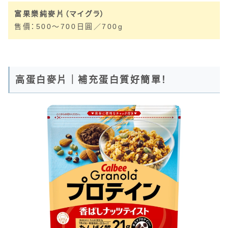
富果樂純麥片（マイグラ）
售價：500～700日圓／700g
高蛋白麥片｜補充蛋白質好簡單！