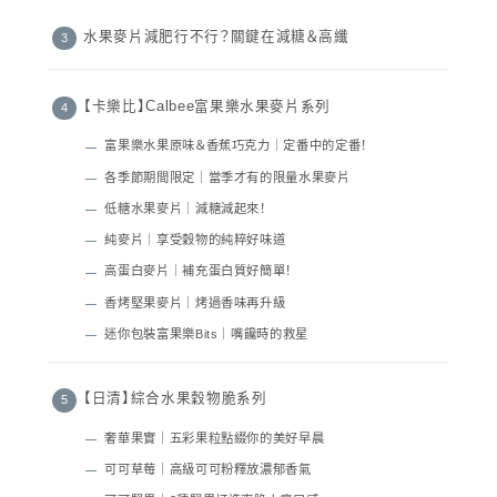
水果麥片減肥行不行？關鍵在減糖＆高纖
【卡樂比】Calbee富果樂水果麥片系列
富果樂水果原味＆香蕉巧克力｜定番中的定番！
各季節期間限定｜當季才有的限量水果麥片
低糖水果麥片｜減糖減起來！
純麥片｜享受穀物的純粹好味道
高蛋白麥片｜補充蛋白質好簡單！
香烤堅果麥片｜烤過香味再升級
迷你包裝富果樂Bits｜嘴饞時的救星
【日清】綜合水果穀物脆系列
奢華果實｜五彩果粒點綴你的美好早晨
可可草莓｜高級可可粉釋放濃郁香氣