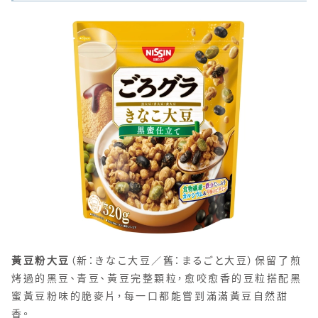
黃豆粉大豆
（新：きなこ大豆／舊：まるごと大豆）保留了煎
烤過的黑豆、青豆、黃豆完整顆粒，愈咬愈香的豆粒搭配黑
蜜黃豆粉味的脆麥片，每一口都能嘗到滿滿黃豆自然甜
香。