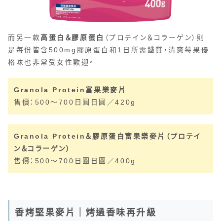
而另一款
高蛋白＆膠原蛋白
（プロテイン＆コラーゲン）則
是每份皆含500mg膠原蛋白和1日所需鐵質，清爽莓果優
格味也非常受女性歡迎。
Granola Protein富果樂麥片
售價：500～700日圓日圓／420g
Granola Protein＆膠原蛋白
富果樂
麥片（プロテイ
ン＆コラーゲン）
售價：500～700日圓日圓／400g
香烤堅果麥片｜烤過香味再升級