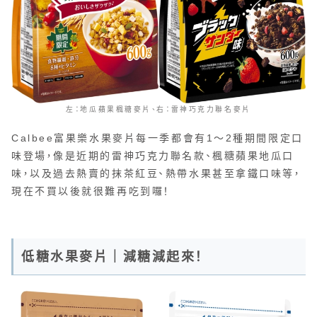
左：地瓜蘋果楓糖麥片、右：雷神巧克力聯名麥片
Calbee富果樂水果麥片每一季都會有1～2種期間限定口
味登場，像是近期的雷神巧克力聯名款、楓糖蘋果地瓜口
味，以及過去熱賣的抹茶紅豆、熱帶水果甚至拿鐵口味等，
現在不買以後就很難再吃到囉！
低糖水果麥片｜減糖減起來！