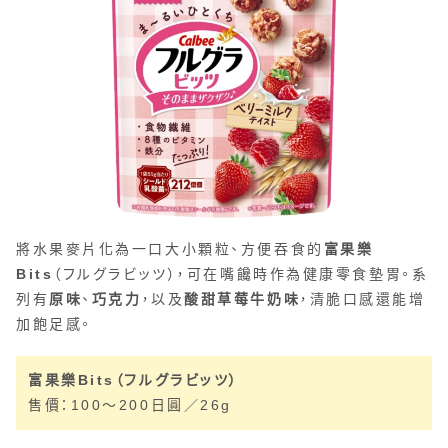
將水果麥片化為一口大小顆粒、方便吞食的
富果樂
Bits
（フルグラビッツ），可在嘴饞時作為健康零食墊胃。系
列有
原味
、
巧克力
，以及
酸甜草莓牛奶味
，清脆口感還能增
加飽足感。
富果樂Bits（フルグラビッツ）
售價：100～200日圓／26g