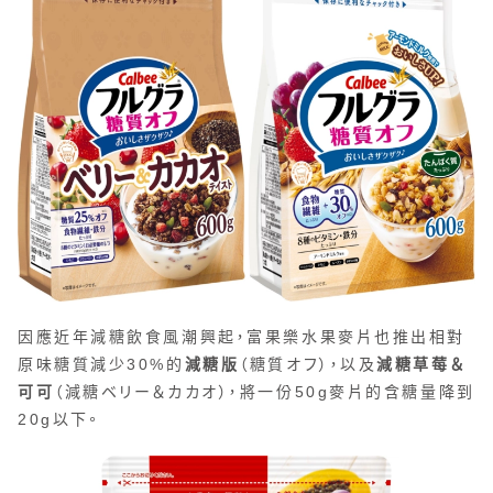
因應近年減糖飲食風潮興起，富果樂水果麥片也推出相對
原味糖質減少30%的
減糖版
（糖質オフ），以及
減糖草莓＆
可可
（減糖ベリー＆カカオ），將一份50g麥片的含糖量降到
20g以下。