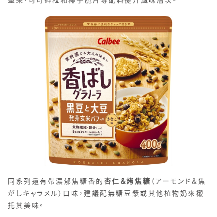
堅果、可可碎粒和椰子脆片等配料提升風味層次。
同系列還有帶濃郁焦糖香的
杏仁＆烤焦糖
（アーモンド＆焦
がしキャラメル）口味，建議配無糖豆漿或其他植物奶來襯
托其美味。