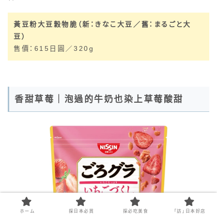
黃豆粉大豆穀物脆（新：きなこ大豆／舊：まるごと大
豆）
售價：615日圓／320g
香甜草莓｜泡過的牛奶也染上草莓酸甜
ホーム
探日本必買
探必吃美食
「訪」日本好店