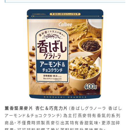
薰香堅果麥片 杏仁＆巧克力片
（香ばしグラノーラ 香ばし
アーモンド＆チョコクランチ）為主打燕麥特有香氣的系列
商品，不僅費時烘製燕麥引出其特有香甜氣味，更添加碎