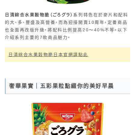
日清綜合水果穀物脆（ごろグラ）
系列特色在於麥片和配料
的大、多、豐盛及高營養，而為迎接開賣10周年，定番商品
也全面再改版升級，將配料比例提高20～40%不等。以下
介紹系列主要的7款商品魅力。
日清綜合水果穀物脆日本官網請點此
奢華果實｜五彩果粒點綴你的美好早晨