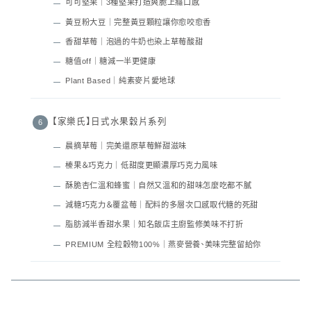
可可堅果｜3種堅果打造爽脆上癮口感
黃豆粉大豆｜完整黃豆顆粒讓你愈咬愈香
香甜草莓｜泡過的牛奶也染上草莓酸甜
糖值off｜糖減一半更健康
Plant Based｜純素麥片愛地球
【家樂氏】日式水果穀片系列
晨摘草莓｜完美還原草莓鮮甜滋味
榛果＆巧克力｜低甜度更顯濃厚巧克力風味
酥脆杏仁溫和蜂蜜｜自然又溫和的甜味怎麼吃都不膩
減糖巧克力＆覆盆莓｜配料的多層次口感取代糖的死甜
脂肪減半香甜水果｜知名飯店主廚監修美味不打折
PREMIUM 全粒穀物100%｜燕麥營養、美味完整留給你