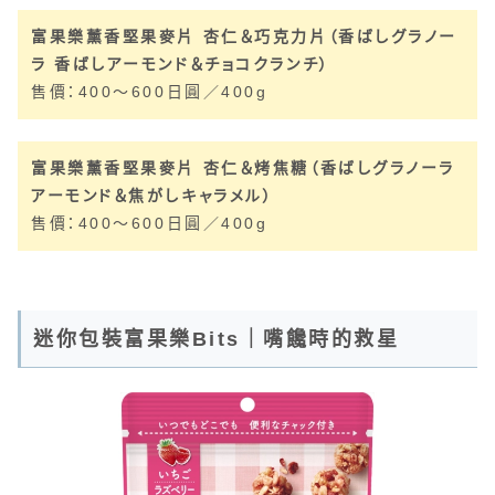
富果樂薰香堅果麥片 杏仁＆巧克力片（香ばしグラノー
ラ 香ばしアーモンド＆チョコクランチ）
售價：400～600日圓／400g
富果樂薰香堅果麥片 杏仁＆烤焦糖（香ばしグラノーラ
アーモンド＆焦がしキャラメル）
售價：400～600日圓／400g
迷你包裝富果樂Bits｜嘴饞時的救星