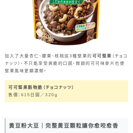
加入了大量杏仁、腰果、核桃這3種堅果的
可可堅果
（チョコ
ナッツ），不只能享受爽脆的口感，微甜的可可味麥片也使
堅果風味更顯濃郁。
可可堅果穀物脆（チョコナッツ）
售價：615日圓／320g
黃豆粉大豆｜完整黃豆顆粒讓你愈咬愈香