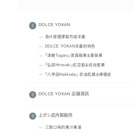
DOLCE YOKAN
為什麼選擇製作成羊羹
DOLCE YOKAN羊羹的特色
「津軽Tugaru」青森蘋果＆薔薇果
「弘前Hirosaki」紅豆餡＆綜合堅果
「八甲田Hakkoda」 奶油乳酪＆檸檬皮
DOLCE YOKAN 店鋪資訊
上ボシ武內製飴所
三款口味的果汁果凍