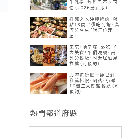
生乳捲、炸雞君不吃可
惜（2026最新版）
推薦必吃沖繩燒肉！盤
點18間平價吃到飽、高
評分名店（附訂位連
結）
東京「晴空塔」必吃10
大美食！平價晚餐、高
評分餐廳、附近居酒屋
推薦（可預約）
北海道螃蟹季節已到！
推薦札幌、函館、小樽
16間三大螃蟹餐廳（可
預約）
熱門都道府縣