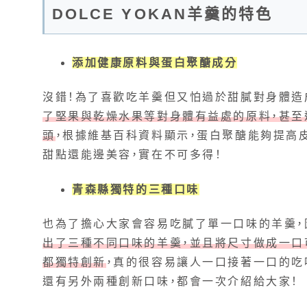
DOLCE YOKAN羊羹的特色
添加健康原料與蛋白聚醣成分
沒錯！為了喜歡吃羊羹但又怕過於甜膩對身體造
了堅果與乾燥水果等對身體有益處的原料
，甚
頭
，根據維基百科資料顯示，蛋白聚醣能夠提高
甜點還能邊美容，實在不可多得！
青森縣獨特的三種口味
也為了擔心大家會容易吃膩了單一口味的羊羹，因
出了三種不同口味的羊羹，並且將尺寸做成一口
都獨特創新
，真的很容易讓人一口接著一口的吃
還有另外兩種創新口味，都會一次介紹給大家！