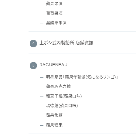
蘋果果凍
葡萄果凍
黑醋栗果凍
上ボシ武內製飴所 店鋪資訊
RAGUENEAU
明星產品「蘋果年輪派(気になるリンゴ)」
蘋果巧克力燒
和菓子燒(蘋果口味)
瑪德蓮(蘋果口味)
蘋果焦糖
蘋果糖果