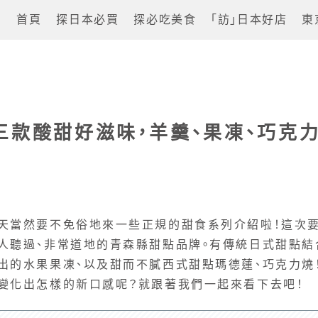
首頁
探日本必買
探必吃美食
「訪」日本好店
東
三款酸甜好滋味，羊羹、果凍、巧克
天當然要不免俗地來一些正規的甜食系列介紹啦！這次
人聽過、非常道地的青森縣甜點品牌。有傳統日式甜點結
出的水果果凍、以及甜而不膩西式甜點瑪德蓮、巧克力燒
變化出怎樣的新口感呢？就跟著我們一起來看下去吧！