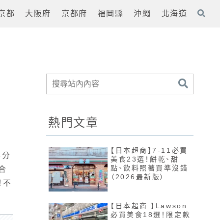
京都
大阪府
京都府
福岡縣
沖繩
北海道
力
熱門文章
【日本超商】7-11必買
要分
美食23選！餅乾、甜
點、飲料照著買準沒錯
合
（2026最新版）
！不
【日本超商 】Lawson
必買美食18選！限定款