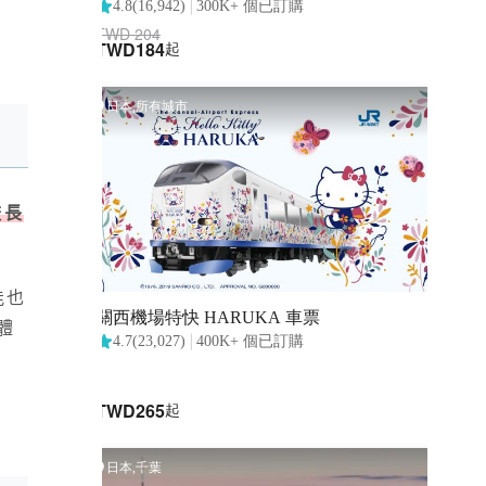
較長
能也
體