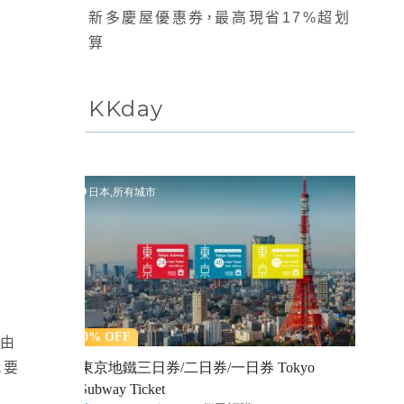
新多慶屋優惠券，最高現省17%超划
算
KKday
！由
就要
在