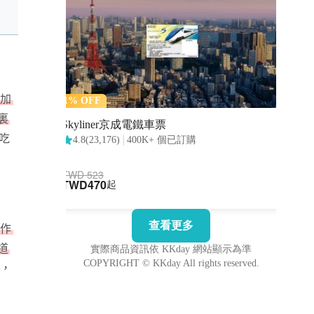
添加
裏
吃
製作
道
，