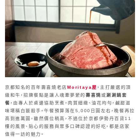
京都知名的百年壽喜燒老店
Moritaya屋
，主打嚴選的頂
級和牛，招牌餐點是讓人魂牽夢縈的
壽喜燒
或
涮涮鍋套
餐
，由專人於桌邊協助烹煮，肉質細緻、油花均勻，鹹甜滋
味堪稱白飯殺手。午餐預算落在5,000日圓左右，晚餐再拉
高到進萬圓，雖然價位稍高，不過位於京都伊勢丹百貨11
樓的風景、貼心的服務與眾多口碑認證的好吃，都是店家
值得一訪的魅力。