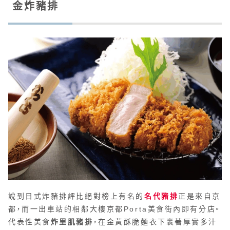
金炸豬排
說到日式炸豬排評比絕對榜上有名的
名代豬排
正是來自京
都，而一出車站的相鄰大樓京都Porta美食街內即有分店。
代表性美食
炸里肌豬排
，在金黃酥脆麵衣下裹著厚實多汁