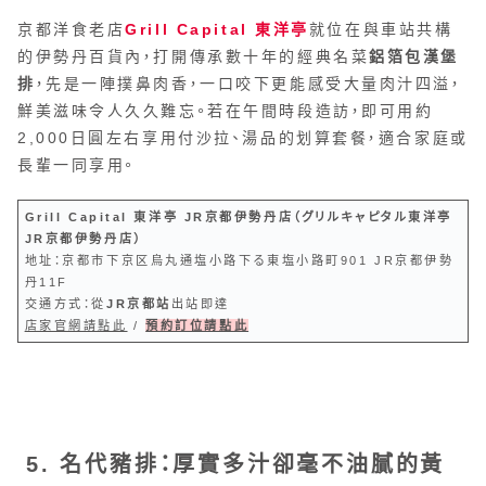
京都洋食老店
Grill Capital 東洋亭
就位在與車站共構
的伊勢丹百貨內，打開傳承數十年的經典名菜
鋁箔包漢堡
排
，先是一陣撲鼻肉香，一口咬下更能感受大量肉汁四溢，
鮮美滋味令人久久難忘。若在午間時段造訪，即可用約
2,000日圓左右享用付沙拉、湯品的划算套餐，適合家庭或
長輩一同享用。
Grill Capital 東洋亭 JR京都伊勢丹店（グリルキャピタル東洋亭
JR京都伊勢丹店）
地址：京都市下京区烏丸通塩小路下る東塩小路町901 JR京都伊勢
丹11F
交通方式：從
JR京都站
出站即達
店家官網請點此
/
預約訂位請點此
5. 名代豬排：厚實多汁卻毫不油膩的黃