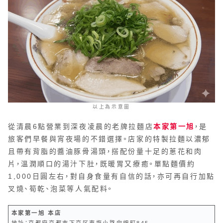
以上為示意圖
從清晨6點營業到深夜凌晨的老牌拉麵店
本家第一旭
，是
旅客們早餐與宵夜場的不錯選擇。店家的特製拉麵以濃郁
且帶有背脂的醬油豚骨湯頭，搭配份量十足的蔥花和肉
片，溫潤順口的湯汁下肚，既暖胃又療癒。單點麵價約
1,000日圓左右，對自身食量有自信的話，亦可再自行加點
叉燒、筍乾、泡菜等人氣配料。
本家第一旭 本店
地址：京都府京都市下京区東塩小路向畑町845