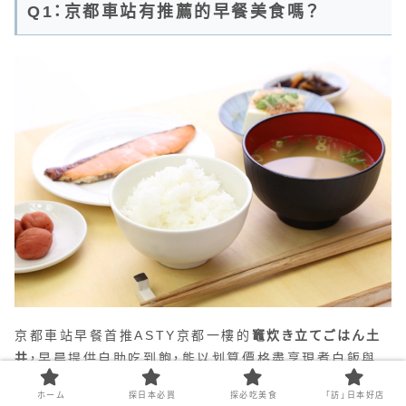
Q1：京都車站有推薦的早餐美食嗎？
京都車站早餐首推ASTY京都一樓的
竈炊き立てごはん土
井
，早晨提供自助吃到飽，能以划算價格盡享現煮白飯與
多款健康的京漬物小菜。若偏好濃郁口味，清晨六點就開
ホーム
探日本必買
探必吃美食
「訪」日本好店
始營業的
本家第一旭拉麵
更是滿足食慾的絕佳拉麵。