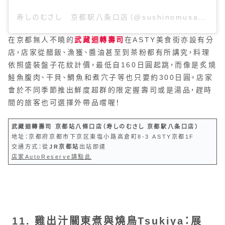
寿しのむさし 京都駅八条口店（@sushinomusashi_hachijyo）分享的貼文
在京都無人不曉的
武藏迴轉壽司
在ASTY美食街亦設有分
店，店家從醋飯、漁獲、醬油甚至到茶粉都有所講究，料理
依照盛裝盤子花紋計價，最低自160日圓起跳，而像是炙燒
鮭魚腹肉、干貝、鯛魚和煮穴子等也只要約300日圓。店家
會於不同季節推出鮮度超群的限定握壽司或是湯品，趕時
間的旅客也可選擇外帶品嚐喔！
武藏迴轉壽司 京都站八條口店（寿しのむさし 京都駅八条口店）
地址：京都府京都市下京区東塩小路高倉町8-3 ASTY京都1F
交通方式：從
JR京都站
出站即達
店家AutoReserve請點此
11. 雞出汁關東煮與燒鳥Tsukiya：展