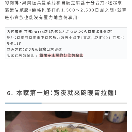
的肉排，與爽脆高麗菜絲和自磨芝麻醬十分合拍，吃起來
毫無油膩感。價格也落在約1,500～2,500日圓之間，就算
是小資族也能沒有壓力地盡情享用。
名代豬排 京都Porta店（名代とんかつかつくら京都ポルタ店）
地址：京都府京都市下京区烏丸通塩小路下ﾙ東塩小路町901 京都ポ
ルタ11F
交通方式：從
JR京都站
出站即達
店家官網請點此
/
銀閣寺店預約訂位請點此
6. 本家第一旭：宵夜就來碗暖胃拉麵！