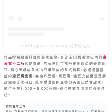
ｎｏｒｉ（@nori_miichan）分享的貼文
想品嚐精緻京料理與美味豆腐，百貨店11樓美食街內的
京
豆富不二乃
即是首選，店家使用京都丹後地區產的優質黃
豆，精心烹調成各式由豆漿製成的各式料理，必嚐擺盤豐
盛的
湯豆腐套餐
，無論炸豆腐、煮豆腐、滷豆皮甚至是豆腐
甜點都非常可口，能享受濃郁的豆香與黃豆自然甘甜味，
價位落在3,000〜5,000日圓，適合帶飲食清淡的長輩造
訪。
京豆富不二乃
地址：京都市下京区烏丸通塩小路下る東塩小路町901 JR京都伊勢