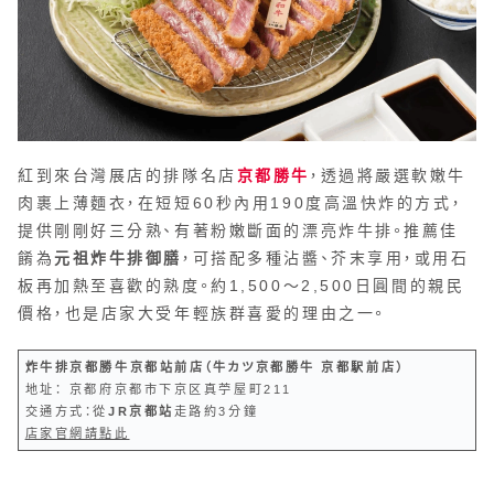
紅到來台灣展店的排隊名店
京都勝牛
，透過將嚴選軟嫩牛
肉裹上薄麵衣，在短短60秒內用190度高溫快炸的方式，
提供剛剛好三分熟、有著粉嫩斷面的漂亮炸牛排。推薦佳
餚為
元祖炸牛排御膳
，可搭配多種沾醬、芥末享用，或用石
板再加熱至喜歡的熟度。約1,500～2,500日圓間的親民
價格，也是店家大受年輕族群喜愛的理由之一。
炸牛排京都勝牛京都站前店（牛カツ京都勝牛 京都駅前店）
地址： 京都府京都市下京区真苧屋町211
交通方式：從
JR京都站
走路約3分鐘
店家官網請點此