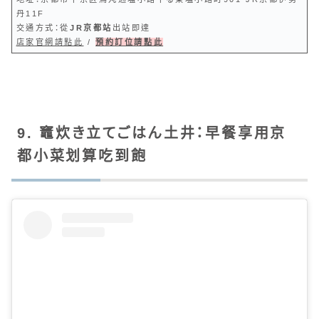
丹11F
交通方式：從
JR京都站
出站即達
店家官網請點此
/
預約訂位請點此
9. 竈炊き立てごはん土井：早餐享用京
都小菜划算吃到飽