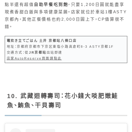
點半還有超值
自助早餐吃到飽
，只要1,200日圓就能盡享
現煮香甜白飯與多項健康菜餚。店家就位於車站1樓ASTY
京都內，其他正餐價格也約2,000日圓上下，CP值算很不
錯。
竈炊き立てごはん 土井 京都站八條口店
地址：京都府京都市下京区東塩小路高倉町8-3 ASTY京都1F
交通方式：從
JR京都站
出站即達
店家AutoReserve頁面請點此
10. 武藏迴轉壽司：花小錢大啖肥嫩鮭
魚、鮪魚、干貝壽司