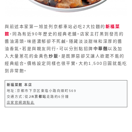
與前述本家第一旭並列京都車站必吃2大拉麵的
新福菜
館
，同為有近90年歷史的經典老舖。店家主打黑到發亮的
醬油湯頭，味道濃郁卻不死鹹，隱藏淡淡甜味和深厚的醬
油香氣。若是與親友同行，可以分別點招牌
中華麵
以及加
入大量蔥花的金黃色
炒飯
，是既罪惡卻又讓人欲罷不能的
經典組合。價格設定同樣也很平實，大約1,500日圓就能吃
到非常飽。
新福菜館 本店
地址：京都市下京区東塩小路向畑町569
交通方式：從
JR京都站
走路約6分鐘
店家官網請點此