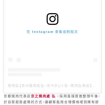
在 Instagram 查看這則貼文
焼肉弘【京の焼肉処弘・京やきにく弘・焼肉弘商店】（@yakinikuhiro）分享的貼文
京都燒肉代表店
京之燒肉處 弘
，採用直接買進整頭牛後，
於自家廚房處理的方式，讓顧客能用合理價格嚐到稀有部