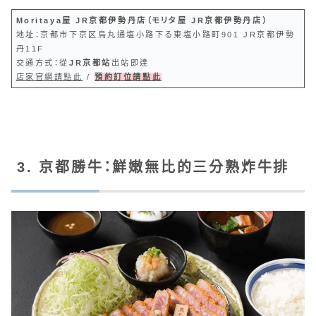
Moritaya屋 JR京都伊勢丹店（モリタ屋 JR京都伊勢丹店）
地址：京都市下京区烏丸通塩小路下る東塩小路町901 JR京都伊勢
丹11F
交通方式：從
JR京都站
出站即達
店家官網請點此
/
預約訂位請點此
3. 京都勝牛：鮮嫩無比的三分熟炸牛排