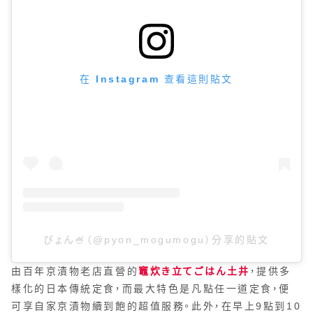
在 Instagram 查看這則貼文
ぴょん🍧（@pyon_mogumogu）分享的貼文
由百年京漬物老店直營的
竈炊き立てごはん土井
，提供多
樣化的日本傳統定食，而最大特色是凡點任一道定食，便
可享自家京漬物續到飽的超值服務。此外，在早上9點到10