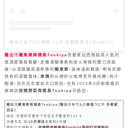
鷄出汁おでんと焼鳥つじや 京都駅西店（@yakitori.tsujiya）分享的貼文
雞出汁關東煮與燒鳥Tsukiya
京都車站西側超高人氣的
居酒屋風格餐廳，走雞湯關東煮和炭火串燒的雙刀流路
線，以清甜雞高湯熬煮的
關東煮
，滋味溫和鮮甜，帶有京都
特有的清雅風味；
串燒
則以絕妙火候烤至外酥內嫩，肉汁
飽滿。另外在京都站北口附近，也有2025年4月新開幕的
姊妹店
炭燒野菜與燒鳥Tsukiya
可造訪。
雞出汁關東煮與燒鳥Tsukiya（鶏出汁おでんと焼鳥つじや 京都駅
西店）
地址：京都府京都市下京区北不動堂町522-9
交通方式：從
JR京都站
走路約6分鐘
預約訂位請點此
/
炭燒野菜與燒鳥Tsukiya預約訂位請點此