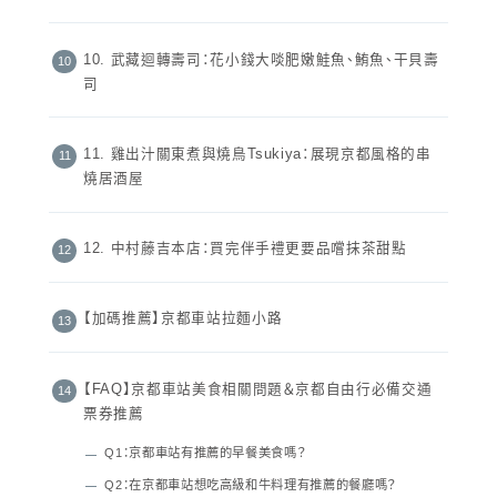
10. 武藏迴轉壽司：花小錢大啖肥嫩鮭魚、鮪魚、干貝壽
司
11. 雞出汁關東煮與燒鳥Tsukiya：展現京都風格的串
燒居酒屋
12. 中村藤吉本店：買完伴手禮更要品嚐抹茶甜點
【加碼推薦】京都車站拉麵小路
【FAQ】京都車站美食相關問題＆京都自由行必備交通
票券推薦
Q1：京都車站有推薦的早餐美食嗎？
Q2：在京都車站想吃高級和牛料理有推薦的餐廳嗎？