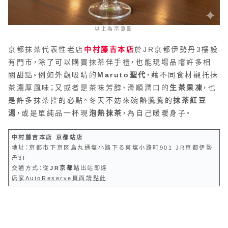
以上為示意圖
京都抹茶代表性老店
中村藤吉本店
於JR京都伊勢丹3樓設
有門市，除了可以購買抹茶伴手禮，也能現場品嚐許多相
關甜點。例如外觀吸睛的
Maruto聖代
，藉不同食材襯托抹
茶濃厚風味；又或者是茶味芳醇、滑順潤口的
生茶果凍
，也
是許多抹茶控的必點。冬天不妨來碗熱騰騰的
抹茶紅豆
湯
，或是單純品一杯現
泡熱抹茶
，為自己暖暖身子。
中村藤吉本店 京都站店
地址：京都市下京区烏丸通塩小路下る東塩小路町901 JR京都伊勢
丹3F
交通方式：從
JR京都站
出站即達
店家AutoReserve頁面請點此