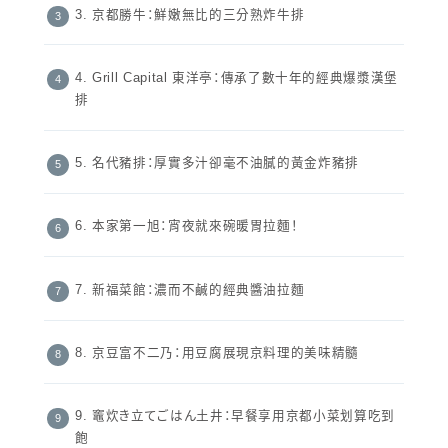
3. 京都勝牛：鮮嫩無比的三分熟炸牛排
4. Grill Capital 東洋亭：傳承了數十年的經典爆漿漢堡
排
5. 名代豬排：厚實多汁卻毫不油膩的黃金炸豬排
6. 本家第一旭：宵夜就來碗暖胃拉麵！
7. 新福菜館：濃而不鹹的經典醬油拉麵
8. 京豆富不二乃：用豆腐展現京料理的美味精髓
9. 竈炊き立てごはん土井：早餐享用京都小菜划算吃到
飽