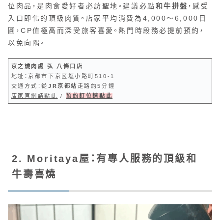
位肉品，是肉食愛好者必訪聖地。建議必點
和牛拼盤
，感受
入口即化的頂級肉質。店家平均消費為4,000～6,000日
圓，CP值極高而深受旅客喜愛。熱門時段務必提前預約，
以免向隅。
京之燒肉處 弘 八條口店
地址：京都市下京区塩小路町510-1
交通方式：從
JR京都站
走路約5分鐘
店家官網請點此
/
預約訂位請點此
2. Moritaya屋：有專人服務的頂級和
牛壽喜燒